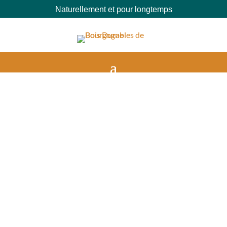
Naturellement et pour longtemps
Parquet Chêne THT clair
Les Etangs des Vignes